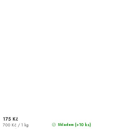
175 Kč
Měrná
(>10 ks)
700 Kč / 1 kg
Skladem