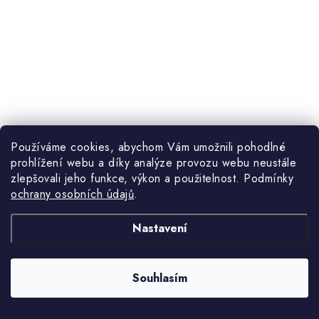
Používáme cookies, abychom Vám umožnili pohodlné
prohlížení webu a díky analýze provozu webu neustále
zlepšovali jeho funkce, výkon a použitelnost. Podmínky
ochrany osobních údajů
.
195 Kč
Nastavení
Měrná
(>10 ks)
55,71 Kč / 100 g
Skladem
cena:
174 Kč bez DPH
Souhlasím