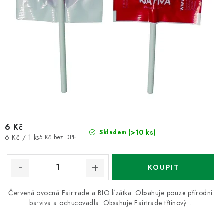
6 Kč
(>10 ks)
Skladem
Měrná
6 Kč / 1 ks
5 Kč bez DPH
cena:
Červená ovocná Fairtrade a BIO lízátka. Obsahuje pouze přírodní
barviva a ochucovadla. Obsahuje Fairtrade třtinový...