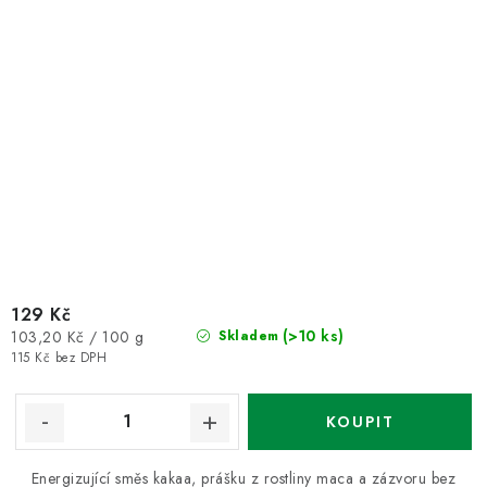
129 Kč
Měrná
(>10 ks)
103,20 Kč / 100 g
Skladem
cena:
115 Kč bez DPH
Energizující směs kakaa, prášku z rostliny maca a zázvoru bez