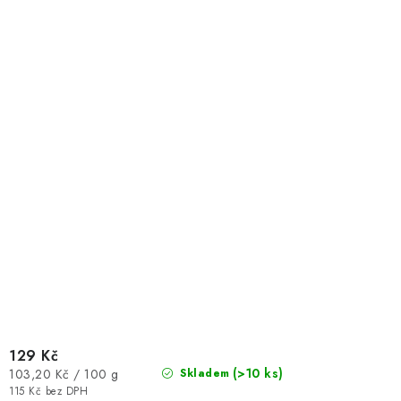
129 Kč
Měrná
(>10 ks)
103,20 Kč / 100 g
Skladem
cena:
115 Kč bez DPH