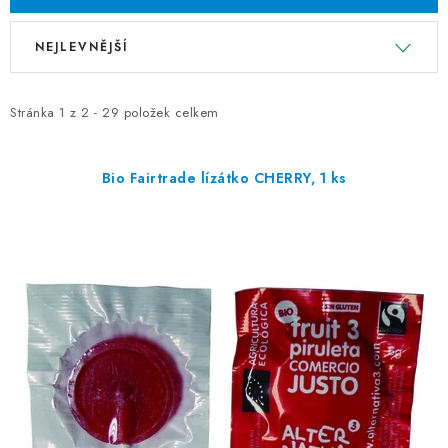
V
Ř
NEJLEVNĚJŠÍ
ý
a
p
z
i
e
Stránka
1
z
2
-
29
položek celkem
s
n
p
í
Bio Fairtrade lízátko CHERRY, 1 ks
r
p
o
r
d
o
u
d
k
u
t
k
ů
t
ů