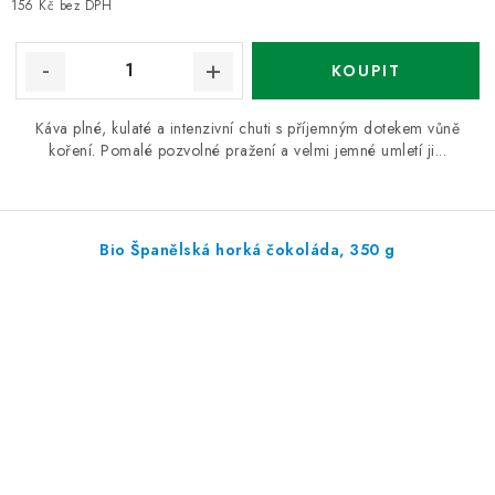
cena:
156 Kč bez DPH
Káva plné, kulaté a intenzivní chuti s příjemným dotekem vůně
koření. Pomalé pozvolné pražení a velmi jemné umletí ji...
Bio Španělská horká čokoláda, 350 g