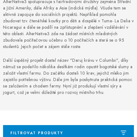
CUKR A MED
AlterNativa3 spolupracuje s fairtradovými družstvy zejména Střední
a Jižní Ameriky, dále Afriky a Asie (indická mýdla). Všude tam se
aktivně zapojuje do sociálních projektů. Například pomohla
RÝŽE, QUINOA, ČOČKA
zbudovat tzv. čtenářské koutky pro děti a dospělé v Tuma- La Dalia v
Nicaragui a dále se podílí na zpřístupnění a zlepšení vzdělávání v
CUKROVINKY, SLADKOSTI, POMAZÁNKY
této oblasti. AlterNativa3 zde na žádost místních mladistvých
zbudovala počítačovou učebnu o 10 počítačích a stará se o 95
studentů. Jejich počet a zájem stále roste.
NEALKO NÁPOJE A LIMONÁDY
Další úspěšný projekt dostal název "Daruj krávu v Columbii", díky
PŘÍRODNÍ KOSMETIKA
němuž se podařilo několika desítkám rodin opustit bogotské slumy a
založit vlastní farmu. Do začátku dostali 10 krav, jejichž mléko jim
zajistilo potřebnou výživu. Dále jim byla poskytnuta praktická pomoc
ŘEMESLNÉ VÝROBKY
se založením a chodem farmy. Nyní již produkují vlastní sýry a
jogurt, což je velmi důležité pro rozvoj místního trhu.
Obchodní podmínky
Doprava a platba
Kontakt
O Fair Trade
Napište nám
Hodnocení obchodu
Ochrana osobních údajů
FILTROVAT PRODUKTY