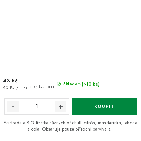
43 Kč
(>10 ks)
Skladem
Měrná
43 Kč / 1 ks
38 Kč bez DPH
cena:
Fairtrade a BIO lízátka různých příchutí: citrón, mandarinka, jahoda
a cola. Obsahuje pouze přírodní barviva a...