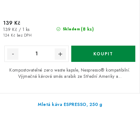
139 Kč
Měrná
(8 ks)
139 Kč / 1 ks
Skladem
cena:
124 Kč bez DPH
Kompostovatelné zero waste kapsle, Nespresso® kompatibilní.
Výjmečná kávová směs arabik ze Střední Ameriky a...
Mletá káva ESPRESSO, 250 g