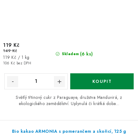
119 Kč
149 Kč
(6 ks)
Skladem
Měrná
119 Kč / 1 kg
cena:
106 Kč bez DPH
Světlý třtinový cukr z Paraguaye, družstva Manduvirá, z
ekologického zemědělství. Uplynulá či krátká doba...
Bio kakao ARMONIA s pomerančem a skořicí, 125 g