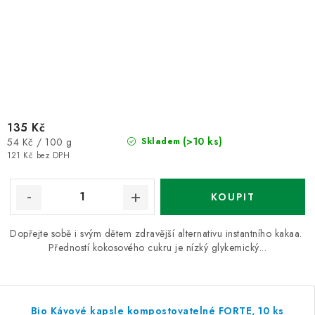
135 Kč
Měrná
(>10 ks)
54 Kč / 100 g
Skladem
cena:
121 Kč bez DPH
Dopřejte sobě i svým dětem zdravější alternativu instantního kakaa.
Předností kokosového cukru je nízký glykemický...
Bio Kávové kapsle kompostovatelné FORTE, 10 ks