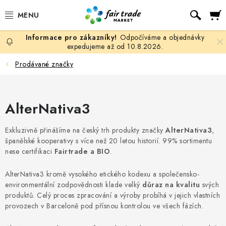
Přejít
Hled
na
obsah
Odpočíváme a objednávky
SLEVY, DOPRODEJ
expedujeme až od 10.8.2026.
Prodávané značky
KÁVA
ČOKOLÁDA
AlterNativa3
ČAJ
Exkluzivně přinášíme na český trh produkty značky
AlterNativa3
,
španělské kooperativy s více než 20 letou historií. 99% sortimentu
MATÉ, ROOIBOS A HONEYBUSH
nese certifikaci
Fairtrade a BIO
.
AlterNativa3 kromě vysokého etického kodexu a společensko-
KAKAO
environmentální zodpovědnosti klade velký
důraz na kvalitu
svých
produktů. Celý proces zpracování a výroby probíhá v jejich vlastních
GUARANA
provozech v Barceloně pod přísnou kontrolou ve všech fázích.