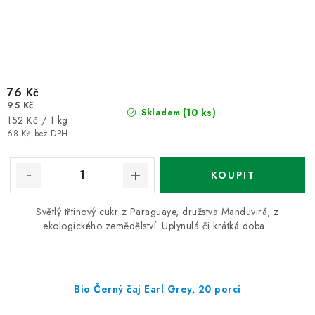
76 Kč
95 Kč
(10 ks)
Skladem
Měrná
152 Kč / 1 kg
cena:
68 Kč bez DPH
Světlý třtinový cukr z Paraguaye, družstva Manduvirá, z
ekologického zemědělství. Uplynulá či krátká doba...
Bio Černý čaj Earl Grey, 20 porcí