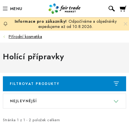
Přejít
Hled
na
obsah
Odpočíváme a objednávky
SLEVY, DOPRODEJ
expedujeme až od 10.8.2026.
Přírodní kosmetika
KÁVA
Holící přípravky
ČOKOLÁDA
ČAJ
FILTROVAT PRODUKTY
MATÉ, ROOIBOS A HONEYBUSH
V
Ř
KAKAO
NEJLEVNĚJŠÍ
ý
a
p
z
GUARANA
i
e
Stránka
1
z
1
-
2
položek celkem