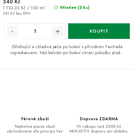
340 Kč
Měrná
(5 ks)
1 133,33 Kč / 100 ml
Skladem
cena:
281 Kč bez DPH
Zklidňující a chladivá péče po holení s přírodními Fairtrade
ingrediencemi. Náš balzám po holení chrání pokožku před...
O
v
l
á
d
Férové zboží
Doprava ZDARMA
a
Nabízíme pouze zboží
Při nákupu nad 2000 Kč
obchodované dle principů Fair
NEPLATÍTE dopravu ani dobírku.
c