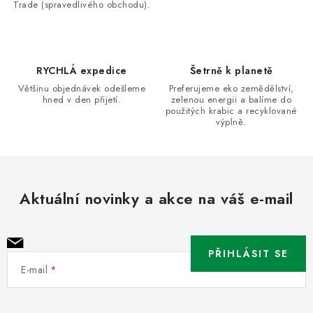
Trade (spravedlivého obchodu).
í
p
r
v
RYCHLÁ expedice
Šetrně k planetě
k
Většinu objednávek odešleme
Preferujeme eko zemědělství,
hned v den přijetí.
zelenou energii a balíme do
y
použitých krabic a recyklované
v
výplně.
ý
p
i
Aktuální novinky a akce na váš e-mail
s
u
PŘIHLÁSIT SE
E-mail