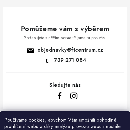
Pomůžeme vám s výběrem
Potřebujete s něčím poradit? Jsme tu pro vás!
objednavky
@
ftcentrum.cz
739 271 084
Z
á
Používáme cookies, abychom Vám umožnili pohodlné
Informace pro vás
prohlížení webu a díky analýze provozu webu neustále
p