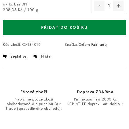
67 Kč bez DPH
Měrná cena:
208,33 Kč / 100 g
PŘIDAT DO KOŠÍKU
Kód zboží:
OX134019
Značka:
Oxfam Fairtrade
Zeptat se
Hlídat
Férové zboží
Doprava ZDARMA
Nabízíme pouze zboží
Při nákupu nad 2000 Kč
obchodované dle principů Fair
NEPLATÍTE dopravu ani dobírku.
Trade (spravedlivého obchodu).