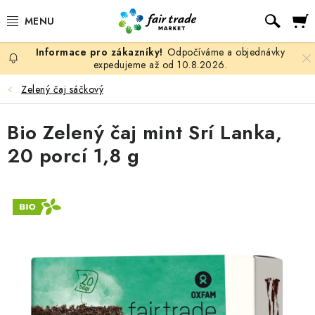
Přejít
Hled
na
obsah
Odpočíváme a objednávky
SLEVY, DOPRODEJ
expedujeme až od 10.8.2026.
Zelený čaj sáčkový
KÁVA
Bio Zelený čaj mint Srí Lanka,
ČOKOLÁDA
20 porcí 1,8 g
ČAJ
MATÉ, ROOIBOS A HONEYBUSH
KAKAO
GUARANA