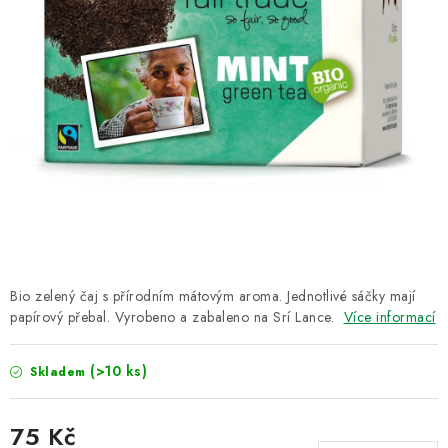
CUKR A MED
RÝŽE, QUINOA, ČOČKA
CUKROVINKY, SLADKOSTI, POMAZÁNKY
NEALKO NÁPOJE A LIMONÁDY
PŘÍRODNÍ KOSMETIKA
ŘEMESLNÉ VÝROBKY
Bio zelený čaj s přírodním mátovým aroma. Jednotlivé sáčky mají
papírový přebal. Vyrobeno a zabaleno na Srí Lance.
Více informací
Obchodní podmínky
Doprava a platba
Kontakt
O Fair Trade
Napište nám
Hodnocení obchodu
(>10 ks)
Skladem
Ochrana osobních údajů
75 Kč