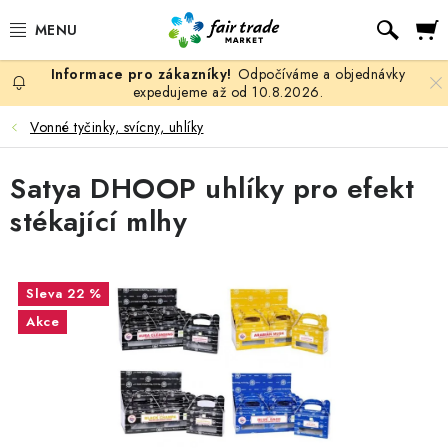
Přejít
Hled
na
obsah
Odpočíváme a objednávky
SLEVY, DOPRODEJ
expedujeme až od 10.8.2026.
Vonné tyčinky, svícny, uhlíky
KÁVA
Satya DHOOP uhlíky pro efekt
ČOKOLÁDA
stékající mlhy
ČAJ
MATÉ, ROOIBOS A HONEYBUSH
22 %
Akce
KAKAO
GUARANA