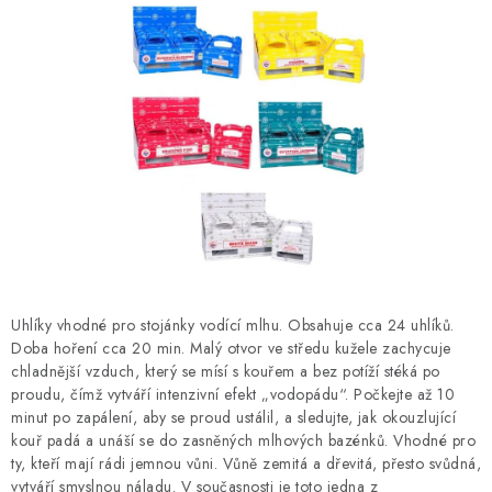
CUKR A MED
RÝŽE, QUINOA, ČOČKA
CUKROVINKY, SLADKOSTI, POMAZÁNKY
NEALKO NÁPOJE A LIMONÁDY
PŘÍRODNÍ KOSMETIKA
ŘEMESLNÉ VÝROBKY
Uhlíky vhodné pro stojánky vodící mlhu. Obsahuje cca 24 uhlíků.
Doba hoření cca 20 min. Malý otvor ve středu kužele zachycuje
Obchodní podmínky
Doprava a platba
Kontakt
chladnější vzduch, který se mísí s kouřem a bez potíží stéká po
O Fair Trade
Napište nám
Hodnocení obchodu
proudu, čímž vytváří intenzivní efekt „vodopádu“. Počkejte až 10
minut po zapálení, aby se proud ustálil, a sledujte, jak okouzlující
Ochrana osobních údajů
kouř padá a unáší se do zasněných mlhových bazénků. Vhodné pro
ty, kteří mají rádi jemnou vůni. Vůně zemitá a dřevitá, přesto svůdná,
vytváří smyslnou náladu. V současnosti je toto jedna z