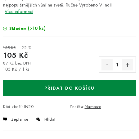
nejpopulárnějších vůní na světě. Ručně Vyrobeno V Indii
Více informací
(>10 ks)
Skladem
135 Kč
–22 %
105 Kč
87 Kč bez DPH
Měrná cena:
105 Kč / 1 ks
PŘIDAT DO KOŠÍKU
Kód zboží:
IN20
Značka:
Namaste
Zeptat se
Hlídat