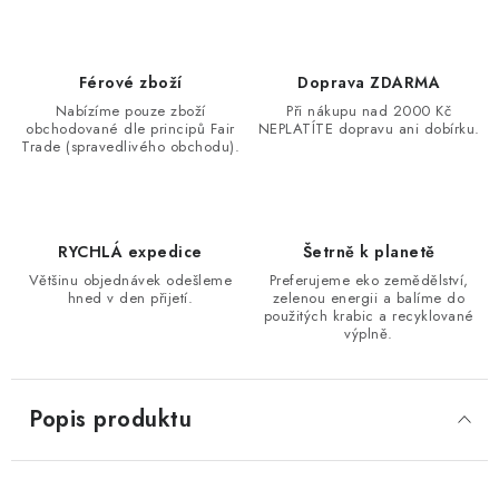
Férové zboží
Doprava ZDARMA
Nabízíme pouze zboží
Při nákupu nad 2000 Kč
obchodované dle principů Fair
NEPLATÍTE dopravu ani dobírku.
Trade (spravedlivého obchodu).
RYCHLÁ expedice
Šetrně k planetě
Většinu objednávek odešleme
Preferujeme eko zemědělství,
hned v den přijetí.
zelenou energii a balíme do
použitých krabic a recyklované
výplně.
Popis produktu