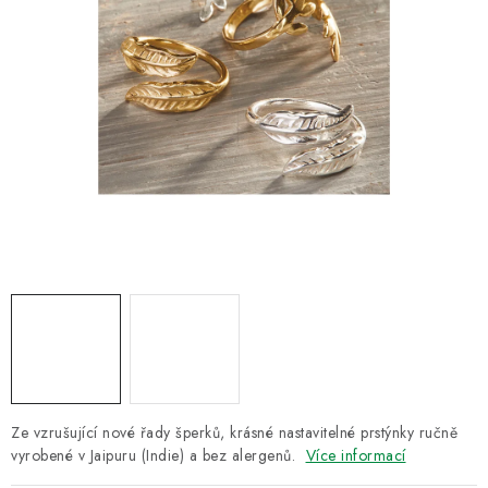
CUKR A MED
RÝŽE, QUINOA, ČOČKA
CUKROVINKY, SLADKOSTI, POMAZÁNKY
NEALKO NÁPOJE A LIMONÁDY
PŘÍRODNÍ KOSMETIKA
ŘEMESLNÉ VÝROBKY
Obchodní podmínky
Doprava a platba
Kontakt
O Fair Trade
Napište nám
Hodnocení obchodu
Ochrana osobních údajů
Ze vzrušující nové řady šperků, krásné nastavitelné prstýnky ručně
vyrobené v Jaipuru (Indie) a bez alergenů.
Více informací