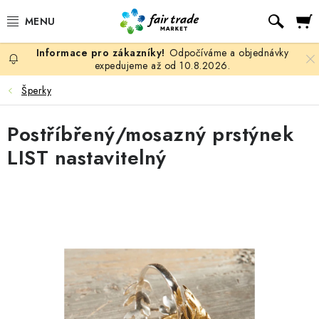
Přejít
Hled
na
obsah
Odpočíváme a objednávky
SLEVY, DOPRODEJ
expedujeme až od 10.8.2026.
Šperky
KÁVA
Postříbřený/mosazný prstýnek
ČOKOLÁDA
LIST nastavitelný
ČAJ
MATÉ, ROOIBOS A HONEYBUSH
KAKAO
GUARANA