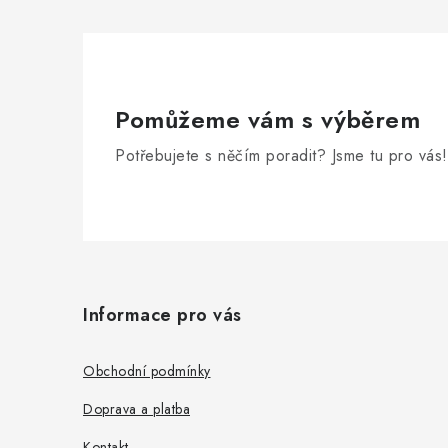
Pomůžeme vám s výběrem
Potřebujete s něčím poradit? Jsme tu pro vás!
Z
á
Informace pro vás
p
a
Obchodní podmínky
t
Doprava a platba
Kontakt