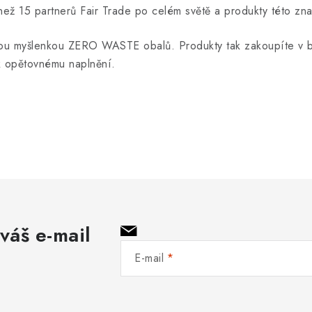
 15 partnerů Fair Trade po celém světě a produkty této znač
 myšlenkou ZERO WASTE obalů. Produkty tak zakoupíte v be
 k opětovnému naplnění.
váš e-mail
E-mail