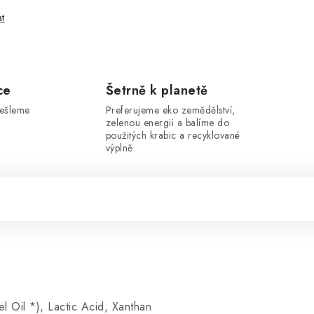
at
ce
Šetrně k planetě
dešleme
Preferujeme eko zemědělství,
zelenou energii a balíme do
použitých krabic a recyklované
výplně.
 Oil *), Lactic Acid, Xanthan