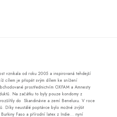
t vznikala od roku 2005 a inspirovaná tehdejší
jíž cílem je přispět svým dílem ke snížení
y obchodované prostřednictvím OXFAM a Amnesty
produktů. Na začátku to byly pouze kondomy z
 rozšířily do Skandinávie a zemí Beneluxu. V roce
. Díky neustálé poptávce bylo možné zvýšit
 Burkiny Faso a přírodní latex z Indie… nyní