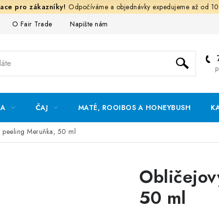
Odpočíváme a objednávky expedujeme až od 10
O Fair Trade
Napište nám
Hodnocení obchodu
Och
p
DA
ČAJ
MATÉ, ROOIBOS A HONEYBUSH
K
ý peeling Meruňka, 50 ml
Obličejov
50 ml