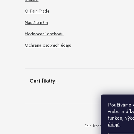
í
O Fair Trade
Napište nám
Hodnocení obchodu
Ochrana osobních údajů
Používáme c
webu a díky
funkce, výk
údajů
.