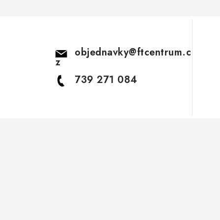
objednavky
@
ftcentrum.c
z
739 271 084