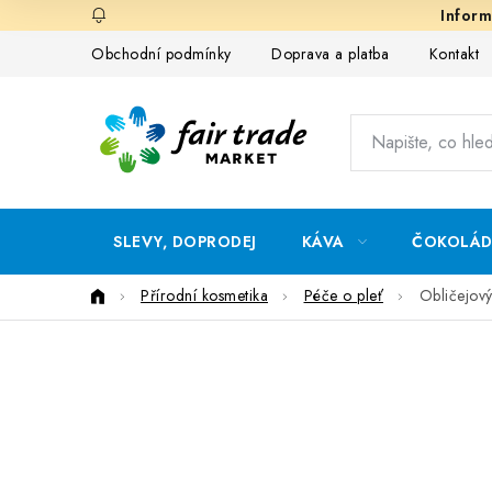
Přejít
na
Obchodní podmínky
Doprava a platba
Kontakt
obsah
SLEVY, DOPRODEJ
KÁVA
ČOKOLÁ
Domů
Přírodní kosmetika
Péče o pleť
Obličejov