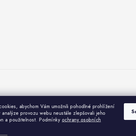
ookies, abychom Vám umožnili pohodlné prohlížení
S
 analýze provozu webu neustále zlepšovali jeho
on a použitelnost. Podmínky
ochrany osobních
Copyright 2026
FairTradeMarket.cz
. Všechna práva vyhrazena.