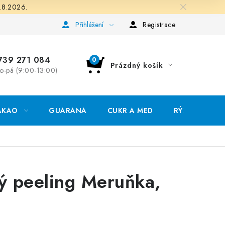
.8.2026.
rana osobních údajů
Přihlášení
Registrace
739 271 084
Prázdný košík
o-pá (9:00-13:00)
NÁKUPNÍ
KOŠÍK
AKAO
GUARANA
CUKR A MED
RÝŽE, QUINO
ý peeling Meruňka,