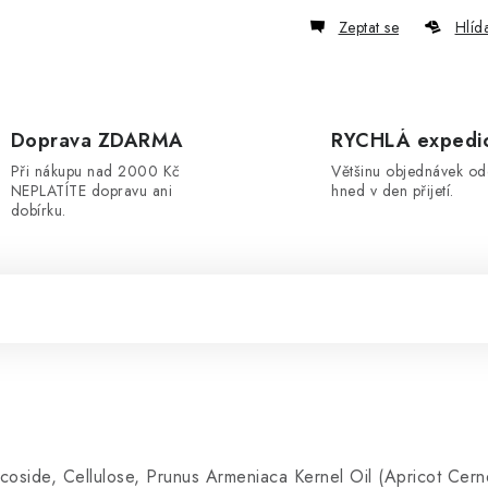
Zeptat se
Hlíd
Doprava ZDARMA
RYCHLÁ expedi
Při nákupu nad 2000 Kč
Většinu objednávek o
NEPLATÍTE dopravu ani
hned v den přijetí.
dobírku.
side, Cellulose, Prunus Armeniaca Kernel Oil (Apricot Cernel