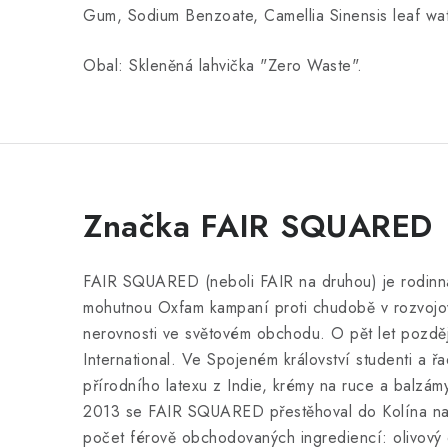
Gum, Sodium Benzoate, Camellia Sinensis leaf wat
Obal: Skleněná lahvička "Zero Waste".
Značka FAIR SQUARED
FAIR SQUARED (neboli FAIR na druhou) je rodinná
mohutnou Oxfam kampaní proti chudobě v rozvojov
nerovnosti ve světovém obchodu. O pět let pozd
International. Ve Spojeném království studenti a ř
přírodního latexu z Indie, krémy na ruce a balzá
2013 se FAIR SQUARED přestěhoval do Kolína nad 
počet férově obchodovaných ingrediencí: olivový o