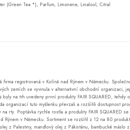
er (Green Tea *), Parfum, Limonene, Linalool, Citral
 firma registrovaná v Kolíně nad Rýnem v Německu. Společnos
ých zemích se vyvinula v
alternativní obchodní organizaci, je
ěji byly na trh uvedeny první produkty FAIR SQUARED, tehd
ada organizací tuto myšlenku převzali a rozšířili dostupnost 
my na rty. Poptávka rychle rostla a produkty FAIR SQUARED se
Rýnem v Německu. Sortiment se rozšířil z 12 na 80 produktů
lej z Palestiny, mandlový olej z Pákistánu, bambucké máslo z