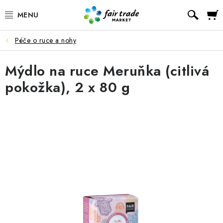
Přejít
Hled
na
obsah
Péče o ruce a nohy
SLEVY, DOPRODEJ
Mýdlo na ruce Meruňka (citlivá
KÁVA
pokožka), 2 x 80 g
ČOKOLÁDA
ČAJ
MATÉ, ROOIBOS A HONEYBUSH
KAKAO
GUARANA