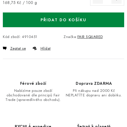
Měrná cena:
168,75 Kč / 100 g
PŘIDAT DO KOŠÍKU
Kód zboží:
4910451
Značka:
FAIR SQUARED
Zeptat se
Hlídat
Férové zboží
Doprava ZDARMA
Nabízíme pouze zboží
Při nákupu nad 2000 Kč
obchodované dle principů Fair
NEPLATÍTE dopravu ani dobírku.
Trade (spravedlivého obchodu).
RYCHLÁ expedice
Šetrně k planetě