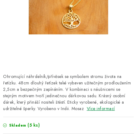
CUKR A MED
RÝŽE, QUINOA, ČOČKA
CUKROVINKY, SLADKOSTI, POMAZÁNKY
NEALKO NÁPOJE A LIMONÁDY
PŘÍRODNÍ KOSMETIKA
Ohromující náhrdelník/přívěsek se symbolem stromu života na
ŘEMESLNÉ VÝROBKY
řetízku. 48cm dlouhý řetízek také vybaven užitečným prodloužením
2,5cm a bezpečným zapínáním. V kombinaci s náušnicemi se
stejným motivem tvoří jedinečnou dárkovou sadu. Krásný osobní
Obchodní podmínky
Doprava a platba
Kontakt
dárek, který přináší nositeli štěstí. Eticky vyrobené, ekologické a
O Fair Trade
Napište nám
Hodnocení obchodu
udržitelné šperky. Vyrobeno v Indii. Mosaz
Více informací
Ochrana osobních údajů
(5 ks)
Skladem