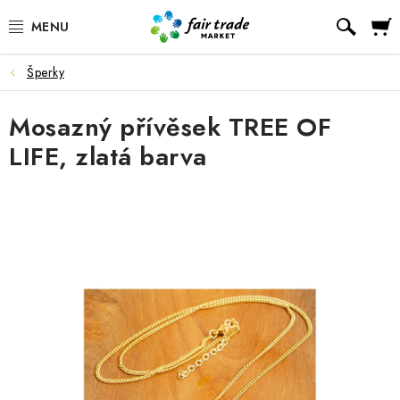
Přejít
Hled
na
obsah
Šperky
SLEVY, DOPRODEJ
Mosazný přívěsek TREE OF
KÁVA
LIFE, zlatá barva
ČOKOLÁDA
ČAJ
MATÉ, ROOIBOS A HONEYBUSH
KAKAO
GUARANA