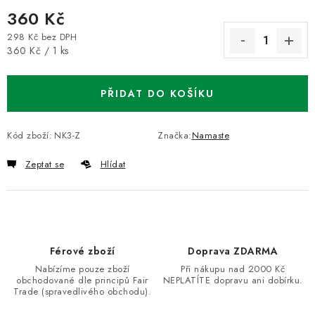
360 Kč
298 Kč bez DPH
Měrná cena:
360 Kč / 1 ks
PŘIDAT DO KOŠÍKU
Kód zboží:
NK3-Z
Značka:
Namaste
Zeptat se
Hlídat
Férové zboží
Doprava ZDARMA
Nabízíme pouze zboží
Při nákupu nad 2000 Kč
obchodované dle principů Fair
NEPLATÍTE dopravu ani dobírku.
Trade (spravedlivého obchodu).