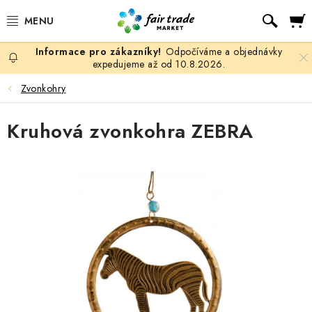
Přejít
Hled
na
obsah
Odpočíváme a objednávky
SLEVY, DOPRODEJ
expedujeme až od 10.8.2026.
Zvonkohry
KÁVA
Kruhová zvonkohra ZEBRA
ČOKOLÁDA
ČAJ
MATÉ, ROOIBOS A HONEYBUSH
KAKAO
GUARANA