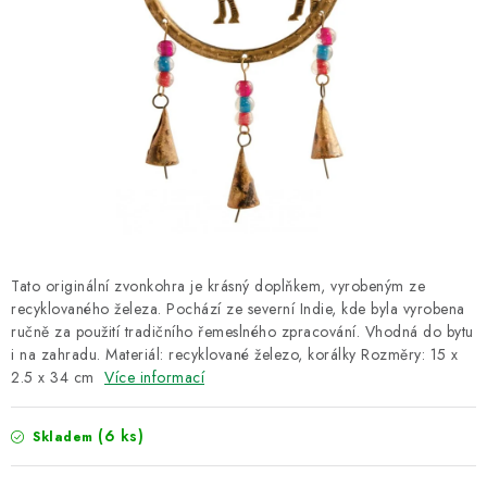
CUKR A MED
RÝŽE, QUINOA, ČOČKA
CUKROVINKY, SLADKOSTI, POMAZÁNKY
NEALKO NÁPOJE A LIMONÁDY
PŘÍRODNÍ KOSMETIKA
ŘEMESLNÉ VÝROBKY
Tato originální zvonkohra je krásný doplňkem, vyrobeným ze
recyklovaného železa. Pochází ze severní Indie, kde byla vyrobena
ručně za použití tradičního řemeslného zpracování. Vhodná do bytu
Obchodní podmínky
Doprava a platba
Kontakt
i na zahradu. Materiál: recyklované železo, korálky Rozměry: 15 x
2.5 x 34 cm
Více informací
O Fair Trade
Napište nám
Hodnocení obchodu
Ochrana osobních údajů
(6 ks)
Skladem