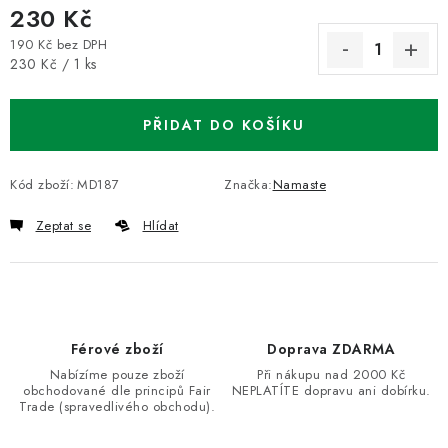
230 Kč
190 Kč bez DPH
Měrná cena:
230 Kč / 1 ks
PŘIDAT DO KOŠÍKU
Kód zboží:
MD187
Značka:
Namaste
Zeptat se
Hlídat
Férové zboží
Doprava ZDARMA
Nabízíme pouze zboží
Při nákupu nad 2000 Kč
obchodované dle principů Fair
NEPLATÍTE dopravu ani dobírku.
Trade (spravedlivého obchodu).