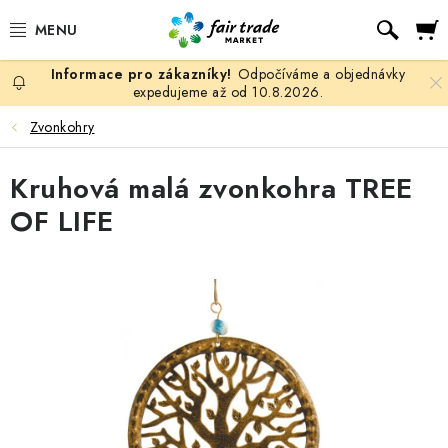
Přejít
Hled
na
obsah
Odpočíváme a objednávky
SLEVY, DOPRODEJ
expedujeme až od 10.8.2026.
Zvonkohry
KÁVA
Kruhová malá zvonkohra TREE
ČOKOLÁDA
OF LIFE
ČAJ
MATÉ, ROOIBOS A HONEYBUSH
KAKAO
GUARANA