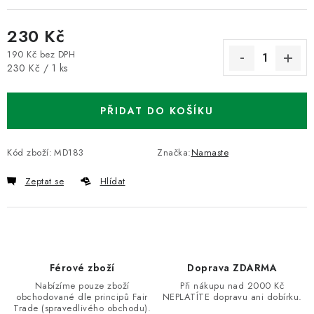
230 Kč
190 Kč bez DPH
Měrná cena:
230 Kč / 1 ks
PŘIDAT DO KOŠÍKU
Kód zboží:
MD183
Značka:
Namaste
Zeptat se
Hlídat
Férové zboží
Doprava ZDARMA
Nabízíme pouze zboží
Při nákupu nad 2000 Kč
obchodované dle principů Fair
NEPLATÍTE dopravu ani dobírku.
Trade (spravedlivého obchodu).