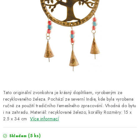
CUKR A MED
RÝŽE, QUINOA, ČOČKA
CUKROVINKY, SLADKOSTI, POMAZÁNKY
NEALKO NÁPOJE A LIMONÁDY
PŘÍRODNÍ KOSMETIKA
ŘEMESLNÉ VÝROBKY
Tato originální zvonkohra je krásný doplňkem, vyrobeným ze
recyklovaného železa. Pochází ze severní Indie, kde byla vyrobena
Obchodní podmínky
Doprava a platba
Kontakt
ručně za použití tradičního řemeslného zpracování. Vhodná do bytu
O Fair Trade
Napište nám
Hodnocení obchodu
i na zahradu. Materiál: recyklované železo, korálky Rozměry: 15 x
2.5 x 34 cm
Ochrana osobních údajů
Více informací
(5 ks)
Skladem