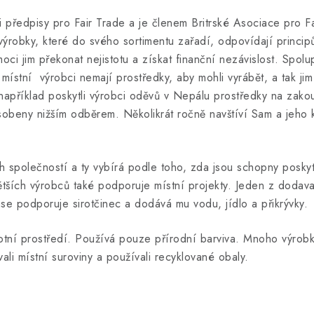
i předpisy pro Fair Trade a je členem Britrské Asociace pro
výrobky, které do svého sortimentu zařadí, odpovídají princip
ci jim překonat nejistotu a získat finanční nezávislost. Spolu
místní výrobci nemají prostředky, aby mohli vyrábět, a tak ji
například poskytli výrobci oděvů v Nepálu prostředky na zakou
obeny nižším odběrem. Několikrát ročně navštíví Sam a jeho k
 společností a ty vybírá podle toho, zda jsou schopny posky
ětších výrobců také podporuje místní projekty. Jeden z dodava
ase podporuje sirotčinec a dodává mu vodu, jídlo a přikrývky.
otní prostředí. Používá pouze přírodní barviva. Mnoho výrobk
i místní suroviny a používali recyklované obaly.