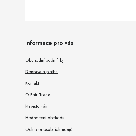
Z
á
Informace pro vás
p
a
Obchodní podmínky
t
Doprava a platba
í
Kontakt
O Fair Trade
Napište nám
Hodnocení obchodu
Ochrana osobních údajů