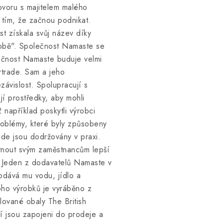
ovoru s majitelem malého
s tím, že začnou podnikat.
t získala svůj název díky
 tobě". Společnost Namaste se
lečnost Namaste buduje velmi
rtrade. Sam a jeho
závislost. Spolupracují s
í prostředky, aby mohli
 například poskytli výrobci
roblémy, které byly způsobeny
ade jsou dodržovány v praxi.
tnout svým zaměstnancům lepší
y. Jeden z dodavatelů Namaste v
dodává mu vodu, jídlo a
oho výrobků je vyráběno z
lované obaly The British
í jsou zapojeni do prodeje a