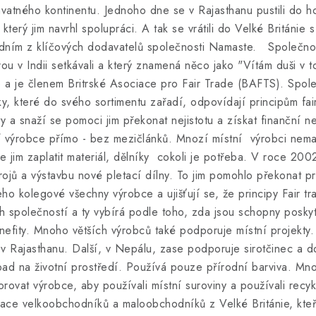
vatného kontinentu. Jednoho dne se v Rajasthanu pustili do h
rý jim navrhl spolupráci. A tak se vrátili do Velké Británie 
edním z klíčových dodavatelů společnosti Namaste. Společnos
ou v Indii setkávali a který znamená něco jako "Vítám duši v
de a je členem Britrské Asociace pro Fair Trade (BAFTS). Spo
y, které do svého sortimentu zařadí, odpovídají principům fai
 a snaží se pomoci jim překonat nejistotu a získat finanční ne
í výrobce přímo - bez mezičlánků. Mnozí místní výrobci nemaj
 jim zaplatit materiál, dělníky cokoli je potřeba. V roce 2002
ojů a výstavbu nové pletací dílny. To jim pomohlo překonat p
ho kolegové všechny výrobce a ujišťují se, že principy Fair tr
 společností a ty vybírá podle toho, zda jsou schopny posky
benefity. Mnoho větších výrobců také podporuje místní projekt
e v Rajasthanu. Další, v Nepálu, zase podporuje sirotčinec a 
pad na životní prostředí. Používá pouze přírodní barviva. Mn
ovat výrobce, aby používali místní suroviny a používali recyk
iace velkoobchodníků a maloobchodníků z Velké Británie, kteř