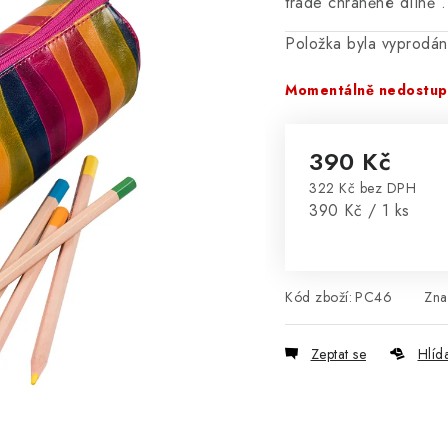
trade chráněné dílně 
Položka byla vyprodá
Momentálně nedostu
390 Kč
322 Kč bez DPH
Měrná cena:
390 Kč / 1 ks
Kód zboží:
PC46
Zna
Zeptat se
Hlíd