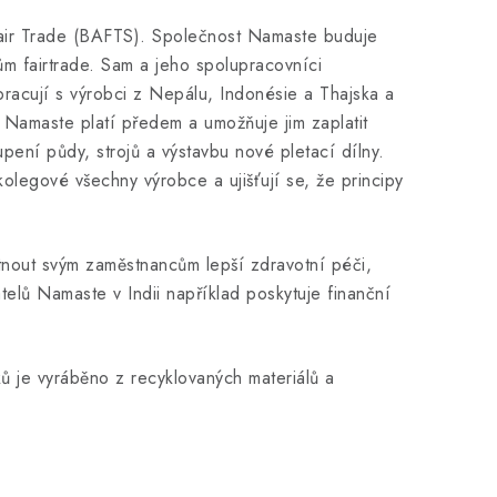
 Fair Trade (BAFTS). Společnost Namaste buduje
ům fairtrade. Sam a jeho spolupracovníci
pracují s výrobci z Nepálu, Indonésie a Thajska a
m Namaste platí předem a umožňuje jim zaplatit
pení půdy, strojů a výstavbu nové pletací dílny.
olegové všechny výrobce a ujišťují se, že principy
tnout svým zaměstnancům lepší zdravotní péči,
telů Namaste v Indii například poskytuje finanční
ů je vyráběno z recyklovaných materiálů a