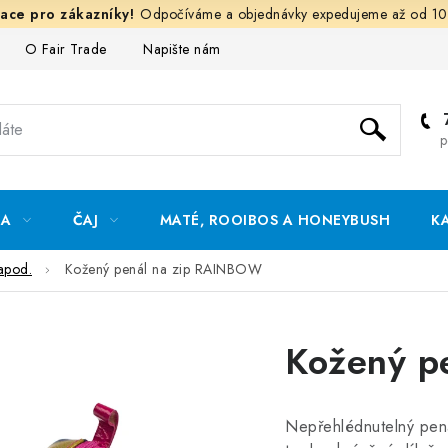
Odpočíváme a objednávky expedujeme až od 10
O Fair Trade
Napište nám
Hodnocení obchodu
Och
p
DA
ČAJ
MATÉ, ROOIBOS A HONEYBUSH
K
apod.
Kožený penál na zip RAINBOW
Kožený p
Nepřehlédnutelný penál