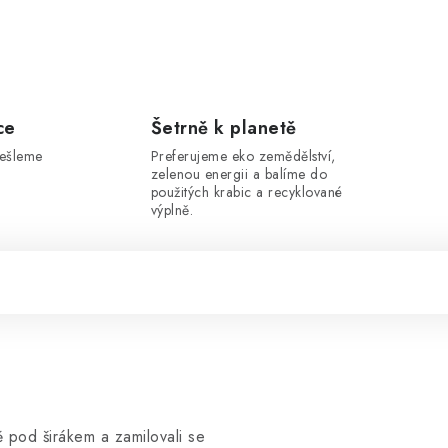
ce
Šetrně k planetě
dešleme
Preferujeme eko zemědělství,
zelenou energii a balíme do
použitých krabic a recyklované
výplně.
 pod širákem a zamilovali se