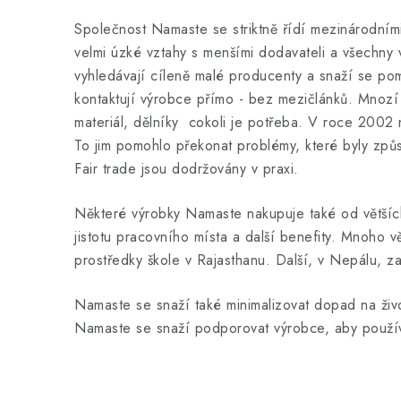
Společnost Namaste se striktně řídí mezinárodním
velmi úzké vztahy s menšími dodavateli a všechny 
vyhledávají cíleně malé producenty a snaží se pomo
kontaktují výrobce přímo - bez mezičlánků. Mnozí 
materiál, dělníky cokoli je potřeba. V roce 2002 
To jim pomohlo překonat problémy, které byly způs
Fair trade jsou dodržovány v praxi.
Některé výrobky Namaste nakupuje také od větších
jistotu pracovního místa a další benefity. Mnoho v
prostředky škole v Rajasthanu. Další, v Nepálu, z
Namaste se snaží také minimalizovat dopad na živ
Namaste se snaží podporovat výrobce, aby používal