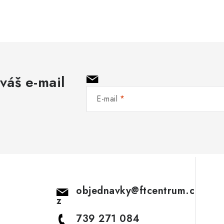
váš e-mail
E-mail
objednavky
@
ftcentrum.c
z
739 271 084