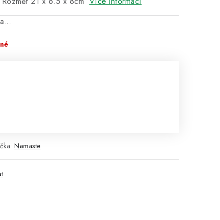
. Rozměr 21 x 6.5 x 8cm
Více informací
na…
pné
čka:
Namaste
at