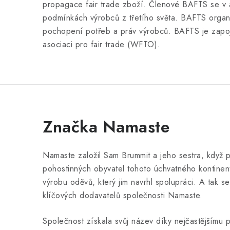
propagace fair trade zboží. Členové BAFTS se v a
podmínkách výrobců z třetího světa. BAFTS organi
pochopení potřeb a práv výrobců. BAFTS je zapoj
asociaci pro fair trade (WFTO).
Značka Namaste
Namaste založil Sam Brummit a jeho sestra, když po
pohostinných obyvatel tohoto úchvatného kontinen
výrobu oděvů, který jim navrhl spolupráci. A tak s
klíčových dodavatelů společnosti Namaste.
Společnost získala svůj název díky nejčastějšímu 