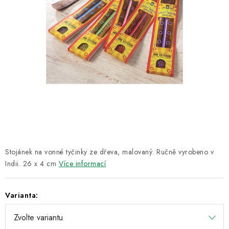
CUKR A MED
RÝŽE, QUINOA, ČOČKA
CUKROVINKY, SLADKOSTI, POMAZÁNKY
NEALKO NÁPOJE A LIMONÁDY
PŘÍRODNÍ KOSMETIKA
ŘEMESLNÉ VÝROBKY
Stojánek na vonné tyčinky ze dřeva, malovaný. Ručně vyrobeno v
Obchodní podmínky
Doprava a platba
Kontakt
Indii. 26 x 4 cm
Více informací
O Fair Trade
Napište nám
Hodnocení obchodu
Ochrana osobních údajů
Varianta: