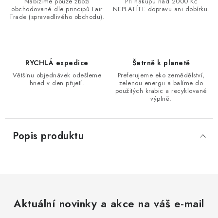
Nabízíme pouze zboží
Při nákupu nad 2000 Kč
obchodované dle principů Fair
NEPLATÍTE dopravu ani dobírku.
Trade (spravedlivého obchodu).
RYCHLÁ expedice
Šetrně k planetě
Většinu objednávek odešleme
Preferujeme eko zemědělství,
hned v den přijetí.
zelenou energii a balíme do
použitých krabic a recyklované
výplně.
Popis produktu
Aktuální novinky a akce na váš e-mail