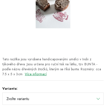
CUKR A MED
RÝŽE, QUINOA, ČOČKA
CUKROVINKY, SLADKOSTI, POMAZÁNKY
NEALKO NÁPOJE A LIMONÁDY
PŘÍRODNÍ KOSMETIKA
Tato razítka jsou vyrobena handicapovanými umělci v Indii z
ŘEMESLNÉ VÝROBKY
týkového dřeva. Jsou určena pro ruční tisk na látku, tzv. BUNTA -
podle názvu dřevěných štočků, kterým se říká bunta. Rozměry: cca
7.5 x 5 x 3cm
Více informací
Obchodní podmínky
Doprava a platba
Kontakt
O Fair Trade
Napište nám
Hodnocení obchodu
Varianta:
Ochrana osobních údajů