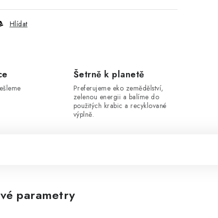
Hlídat
ce
Šetrně k planetě
dešleme
Preferujeme eko zemědělství,
zelenou energii a balíme do
použitých krabic a recyklované
výplně.
vé parametry