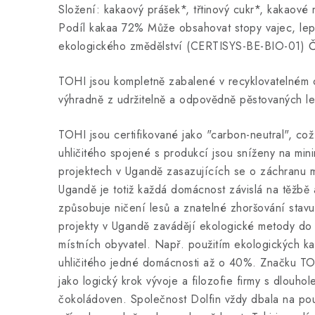
Složení: kakaový prášek*, třtinový cukr*, kakaové
Podíl kakaa 72% Může obsahovat stopy vajec, lepk
ekologického změdělství (CERTISYS-BE-BIO-01) 
TOHI jsou kompletně zabalené v recyklovatelném 
výhradně z udržitelně a odpovědně pěstovaných l
TOHI jsou certifikované jako "carbon-neutral", co
uhličitého spojené s produkcí jsou sníženy na mi
projektech v Ugandě zasazujících se o záchranu m
Ugandě je totiž každá domácnost závislá na těžbě 
způsobuje ničení lesů a znatelné zhoršování stavu
projekty v Ugandě zavádějí ekologické metody do
místních obyvatel. Např. použitím ekologických k
uhličitého jedné domácnosti až o 40%. Značku TOH
jako logický krok vývoje a filozofie firmy s dlouhol
čokoládoven. Společnost Dolfin vždy dbala na pou