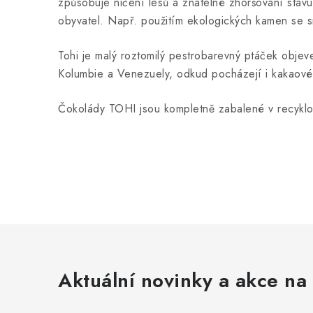
způsobuje ničení lesů a znatelné zhoršování stav
obyvatel. Např. použitím ekologických kamen se s
Tohi je malý roztomilý pestrobarevný ptáček obje
Kolumbie a Venezuely, odkud pocházejí i kakaové
Čokolády TOHI jsou kompletně zabalené v recyklo
Aktuální novinky a akce na 