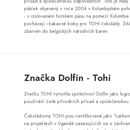
přísad a společenskou odpovědnost. Tohi je malý 
ptáček objevený v roce 2004 v Kolumbijském poho
- v izolovaném horském pásu na pomezí Kolumbie
pocházejí i kakaové boby pro TOHI čokolády. Zvlá
zbarven do belgických národních barev.
Značka Dolfin - Tohi
Značku TOHI vytvořila společnost Dolfin jako logic
používání čistě přírodních přísad a společensko
Čokoládovny TOHI jsou certifikované jako "carbon
na projektech v Ugandě zasazujících se o záchranu