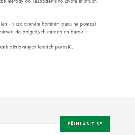
ické metody do každodenního života místních
guíes - v izolovaném horském pásu na pomezí
barven do belgických národních barev.
dně pěstovaných lesních porostů.
PŘIHLÁSIT SE