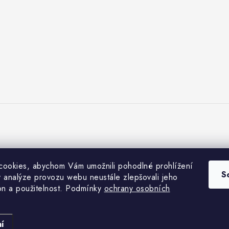
ookies, abychom Vám umožnili pohodlné prohlížení
S
 analýze provozu webu neustále zlepšovali jeho
on a použitelnost. Podmínky
ochrany osobních
Copyright 2026
FairTradeMarket.cz
. Všechna práva vyhrazena.
Vytvořil Shoptet
í