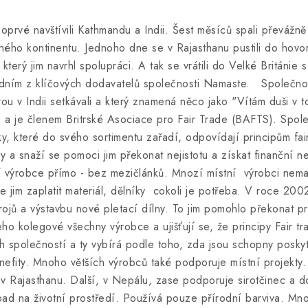
oprvé navštívili Kathmandu a Indii. Šest měsíců spali převážně
ného kontinentu. Jednoho dne se v Rajasthanu pustili do hovo
rý jim navrhl spolupráci. A tak se vrátili do Velké Británie 
edním z klíčových dodavatelů společnosti Namaste. Společnos
ou v Indii setkávali a který znamená něco jako "Vítám duši v
de a je členem Britrské Asociace pro Fair Trade (BAFTS). Spo
y, které do svého sortimentu zařadí, odpovídají principům fai
 a snaží se pomoci jim překonat nejistotu a získat finanční ne
í výrobce přímo - bez mezičlánků. Mnozí místní výrobci nemaj
 jim zaplatit materiál, dělníky cokoli je potřeba. V roce 2002
ojů a výstavbu nové pletací dílny. To jim pomohlo překonat p
ho kolegové všechny výrobce a ujišťují se, že principy Fair tr
 společností a ty vybírá podle toho, zda jsou schopny posky
benefity. Mnoho větších výrobců také podporuje místní projekt
e v Rajasthanu. Další, v Nepálu, zase podporuje sirotčinec a 
pad na životní prostředí. Používá pouze přírodní barviva. Mn