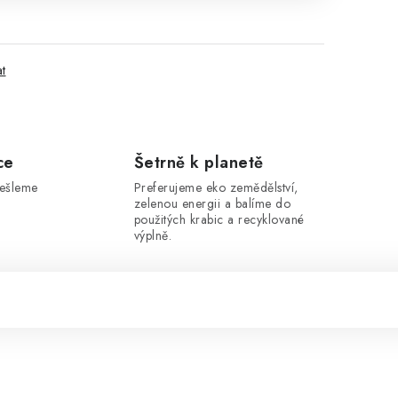
at
ce
Šetrně k planetě
dešleme
Preferujeme eko zemědělství,
zelenou energii a balíme do
použitých krabic a recyklované
výplně.