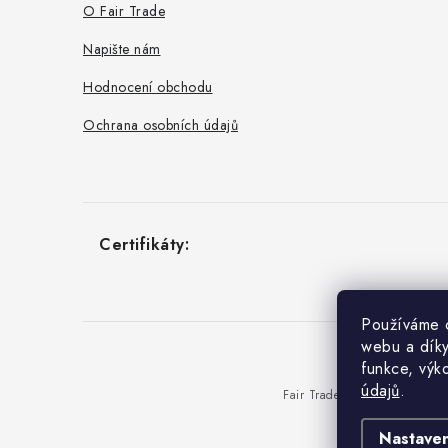
O Fair Trade
Napište nám
Hodnocení obchodu
Ochrana osobních údajů
Používáme c
webu a díky
funkce, výk
údajů
.
Nastaven