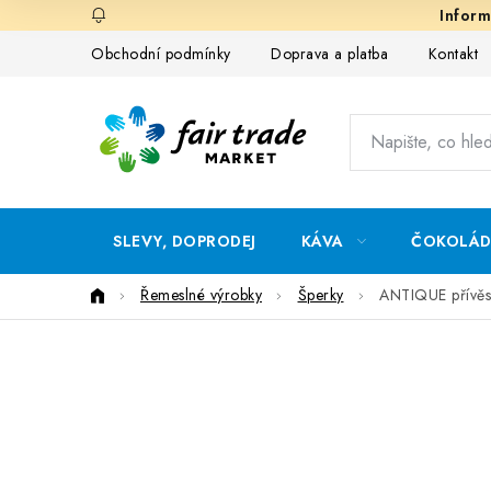
Přejít
na
Obchodní podmínky
Doprava a platba
Kontakt
obsah
SLEVY, DOPRODEJ
KÁVA
ČOKOLÁ
Domů
Řemeslné výrobky
Šperky
ANTIQUE přívěse