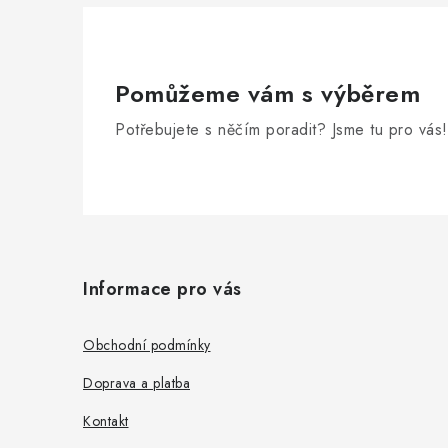
Pomůžeme vám s výběrem
Potřebujete s něčím poradit? Jsme tu pro vás!
Z
á
Informace pro vás
p
a
Obchodní podmínky
t
Doprava a platba
í
Kontakt