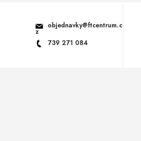
objednavky
@
ftcentrum.c
z
739 271 084