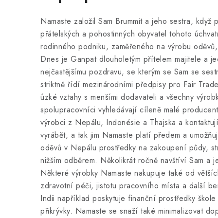
Namaste založil Sam Brummit a jeho sestra, když p
přátelských a pohostinných obyvatel tohoto úchvat
rodinného podniku, zaměřeného na výrobu oděvů, kte
Dnes je Ganpat dlouholetým přítelem majitele a j
nejčastějšímu pozdravu, se kterým se Sam se sestr
striktně řídí mezinárodními předpisy pro Fair Tra
úzké vztahy s menšími dodavateli a všechny výrobk
spolupracovníci vyhledávají cíleně malé producenty
výrobci z Nepálu, Indonésie a Thajska a kontaktuj
vyrábět, a tak jim Namaste platí předem a umožňuje
oděvů v Nepálu prostředky na zakoupení půdy, str
nižším odběrem. Několikrát ročně navštíví Sam a je
Některé výrobky Namaste nakupuje také od větších
zdravotní péči, jistotu pracovního místa a další 
Indii například poskytuje finanční prostředky škol
přikrývky. Namaste se snaží také minimalizovat do