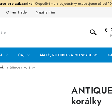
Odpočíváme a objednávky expedujeme až od 10
O Fair Trade
Napište nám
Hodnocení obchodu
Och
p
DA
ČAJ
MATÉ, ROOIBOS A HONEYBUSH
K
k na šňůrce s korálky
ANTIQUE 
korálky