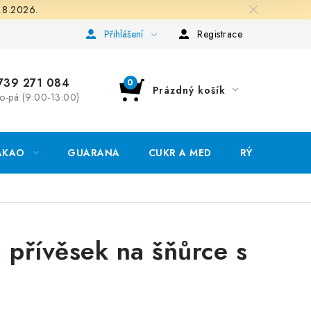
.8.2026.
rana osobních údajů
Přihlášení
Registrace
739 271 084
Prázdný košík
o-pá (9:00-13:00)
NÁKUPNÍ
KOŠÍK
AKAO
GUARANA
CUKR A MED
RÝŽE, QUINO
přívěsek na šňůrce s