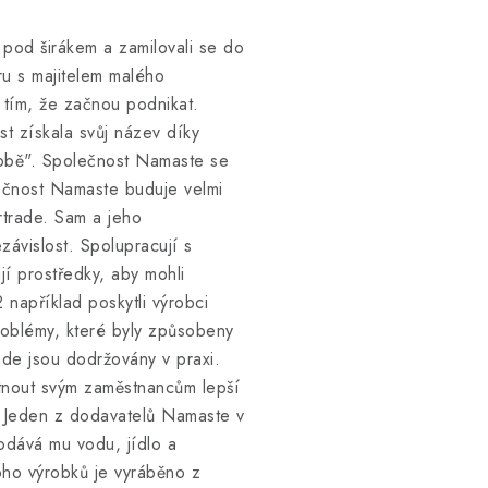
 pod širákem a zamilovali se do
ru s majitelem malého
s tím, že začnou podnikat.
t získala svůj název díky
 tobě". Společnost Namaste se
lečnost Namaste buduje velmi
rtrade. Sam a jeho
závislost. Spolupracují s
í prostředky, aby mohli
 například poskytli výrobci
roblémy, které byly způsobeny
ade jsou dodržovány v praxi.
tnout svým zaměstnancům lepší
y. Jeden z dodavatelů Namaste v
dodává mu vodu, jídlo a
oho výrobků je vyráběno z